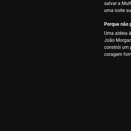
salvar a Mul
uma noite su
Porque não p
Uma aldeia à
João Morgado
constrói um 
coragem form