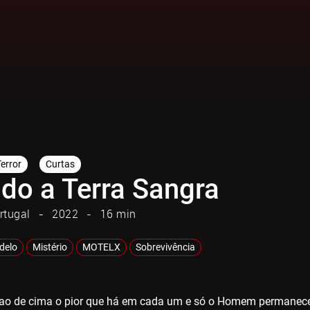
Terror
Curtas
do a Terra Sangra
rtugal
2022
16 min
adelo
Mistério
MOTELX
Sobrevivência
 ao de cima o pior que há em cada um e só o Homem permanece