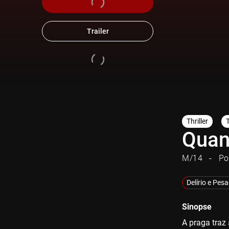
Trailer
Thriller
Quan
M/14
Po
Delírio e Pes
Sinopse
A praga traz