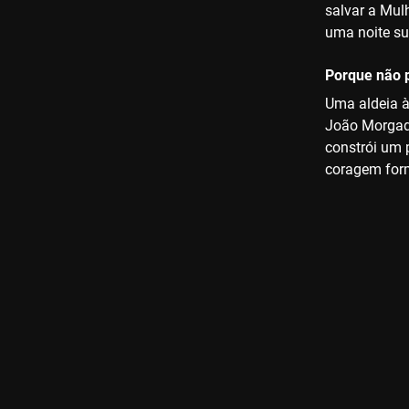
salvar a Mul
uma noite su
Porque não p
Uma aldeia à
João Morgado
constrói um 
coragem form