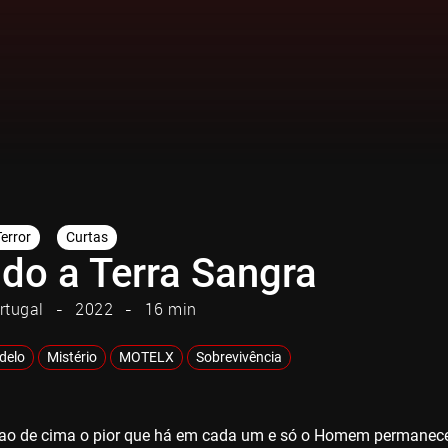
Terror
Curtas
do a Terra Sangra
rtugal
2022
16 min
adelo
Mistério
MOTELX
Sobrevivência
 ao de cima o pior que há em cada um e só o Homem permanece