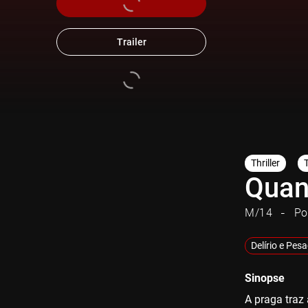
Trailer
Thriller
Quan
M/14
Po
Delírio e Pes
Sinopse
A praga traz