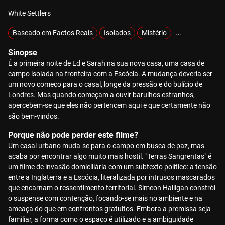
White Settlers
Baseado em Factos Reais
Isolados
Mistério
Raptados
S
Sinopse
É a primeira noite de Ed e Sarah na sua nova casa, uma casa de
campo isolada na fronteira com a Escócia. A mudança deveria ser
um novo começo para o casal, longe da pressão e do bulício de
Londres. Mas quando começam a ouvir barulhos estranhos,
apercebem-se que eles não pertencem aqui e que certamente não
são bem-vindos.
Porque não pode perder este filme?
Um casal urbano muda-se para o campo em busca de paz, mas
acaba por encontrar algo muito mais hostil. "Terras Sangrentas" é
um filme de invasão domiciliária com um subtexto político: a tensão
entre a Inglaterra e a Escócia, literalizada por intrusos mascarados
que encarnam o ressentimento territorial. Simeon Halligan constrói
o suspense com contenção, focando-se mais no ambiente e na
ameaça do que em confrontos gratuitos. Embora a premissa seja
familiar, a forma como o espaço é utilizado e a ambiguidade