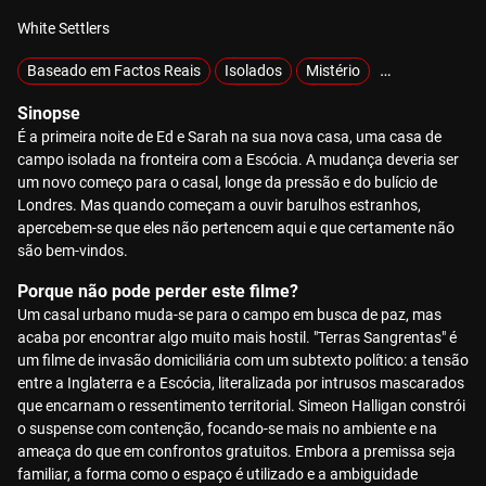
White Settlers
Baseado em Factos Reais
Isolados
Mistério
Raptados
S
Sinopse
É a primeira noite de Ed e Sarah na sua nova casa, uma casa de
campo isolada na fronteira com a Escócia. A mudança deveria ser
um novo começo para o casal, longe da pressão e do bulício de
Londres. Mas quando começam a ouvir barulhos estranhos,
apercebem-se que eles não pertencem aqui e que certamente não
são bem-vindos.
Porque não pode perder este filme?
Um casal urbano muda-se para o campo em busca de paz, mas
acaba por encontrar algo muito mais hostil. "Terras Sangrentas" é
um filme de invasão domiciliária com um subtexto político: a tensão
entre a Inglaterra e a Escócia, literalizada por intrusos mascarados
que encarnam o ressentimento territorial. Simeon Halligan constrói
o suspense com contenção, focando-se mais no ambiente e na
ameaça do que em confrontos gratuitos. Embora a premissa seja
familiar, a forma como o espaço é utilizado e a ambiguidade