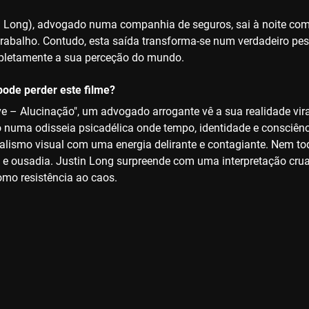
n Long), advogado numa companhia de seguros, sai à noite com
trabalho. Contudo, esta saída transforma-se num verdadeiro pe
pletamente a sua perceção do mundo.
ode perder este filme?
 – Alucinação", um advogado arrogante vê a sua realidade vir
numa odisseia psicadélica onde tempo, identidade e consciência 
realismo visual com uma energia delirante e contagiante. Nem t
e e ousadia. Justin Long surpreende com uma interpretação crua
mo resistência ao caos.