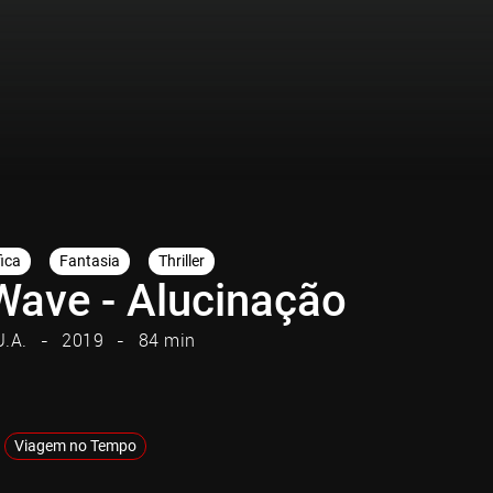
fica
Fantasia
Thriller
Wave - Alucinação
U.A.
2019
84 min
Viagem no Tempo