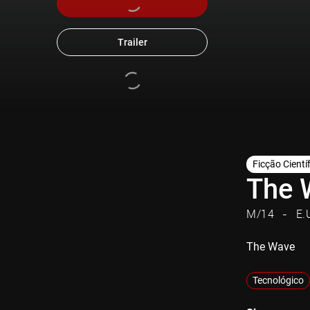
Trailer
Ficção Cientí
The 
M/14
E.
The Wave
Tecnológico