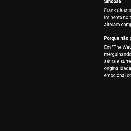
Sinopse
Frank (Justi
iminente no 
alteram com
Porque não p
Em "The Wave
mergulhando 
sátira e sur
originalidad
emocional co