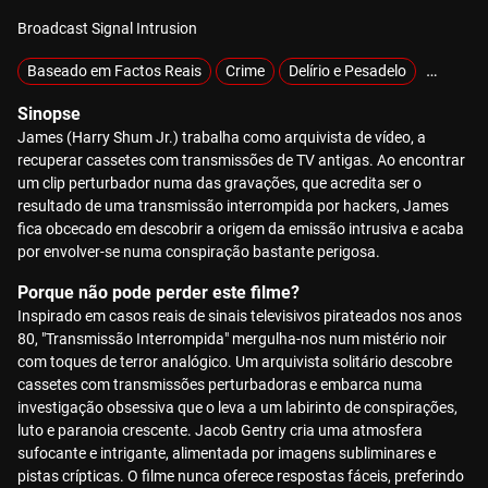
Broadcast Signal Intrusion
Baseado em Factos Reais
Crime
Delírio e Pesadelo
Exclusiv
Sinopse
James (Harry Shum Jr.) trabalha como arquivista de vídeo, a
recuperar cassetes com transmissões de TV antigas. Ao encontrar
um clip perturbador numa das gravações, que acredita ser o
resultado de uma transmissão interrompida por hackers, James
fica obcecado em descobrir a origem da emissão intrusiva e acaba
por envolver-se numa conspiração bastante perigosa.
Porque não pode perder este filme?
Inspirado em casos reais de sinais televisivos pirateados nos anos
80, "Transmissão Interrompida" mergulha-nos num mistério noir
com toques de terror analógico. Um arquivista solitário descobre
cassetes com transmissões perturbadoras e embarca numa
investigação obsessiva que o leva a um labirinto de conspirações,
luto e paranoia crescente. Jacob Gentry cria uma atmosfera
sufocante e intrigante, alimentada por imagens subliminares e
pistas crípticas. O filme nunca oferece respostas fáceis, preferindo