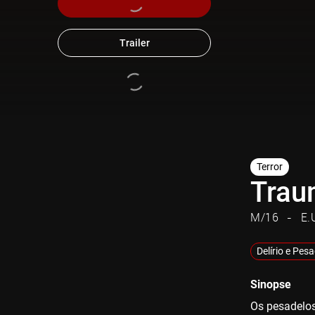
Trailer
Terror
Trau
M/16
E.
Delírio e Pes
Sinopse
Os pesadelos