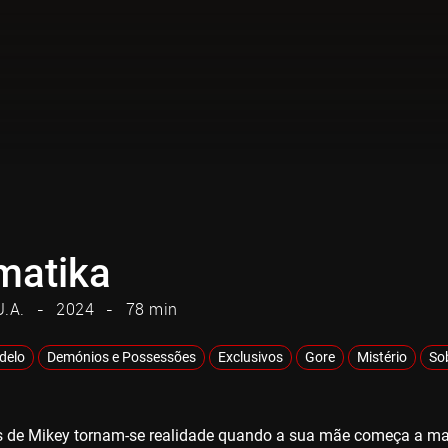
matika
U.A.
2024
78 min
adelo
Demónios e Possessões
Exclusivos
Gore
Mistério
So
 de Mikey tornam-se realidade quando a sua mãe começa a man