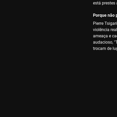
está prestes 
Porque não p
Pierre Tsiga
violência re
ameaça e cad
audacioso, "
trocam de lu