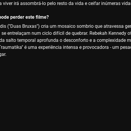
a viver irá assombrá-lo pelo resto da vida e ceifar inúmeras vi
ode perder este filme?
ridis ("Duas Bruxas") cria um mosaico sombrio que atravessa ger
al se entrelaçam num ciclo difícil de quebrar. Rebekah Kennedy 
a salto temporal aprofunda o desconforto e a complexidade mor
Traumatika" é uma experiência intensa e provocadora - um pes
gar.