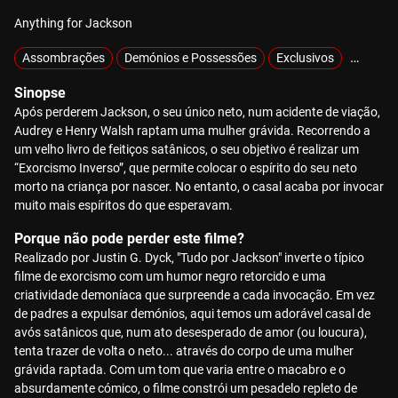
Anything for Jackson
Assombrações
Demónios e Possessões
Exclusivos
Mistério
Sinopse
Após perderem Jackson, o seu único neto, num acidente de viação,
Audrey e Henry Walsh raptam uma mulher grávida. Recorrendo a
um velho livro de feitiços satânicos, o seu objetivo é realizar um
“Exorcismo Inverso”, que permite colocar o espírito do seu neto
morto na criança por nascer. No entanto, o casal acaba por invocar
muito mais espíritos do que esperavam.
Porque não pode perder este filme?
Realizado por Justin G. Dyck, "Tudo por Jackson" inverte o típico
filme de exorcismo com um humor negro retorcido e uma
criatividade demoníaca que surpreende a cada invocação. Em vez
de padres a expulsar demónios, aqui temos um adorável casal de
avós satânicos que, num ato desesperado de amor (ou loucura),
tenta trazer de volta o neto... através do corpo de uma mulher
grávida raptada. Com um tom que varia entre o macabro e o
absurdamente cómico, o filme constrói um pesadelo repleto de