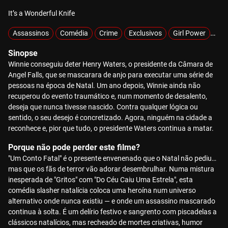
It’s a Wonderful Knife
Assassinos
Comédia
Crime
Exclusivos
Girl Power
Hip
Sinopse
Winnie conseguiu deter Henry Waters, o presidente da Câmara de
Angel Falls, que se mascarara de anjo para executar uma série de
pessoas na época de Natal. Um ano depois, Winnie ainda não
recuperou do evento traumático e, num momento de desalento,
deseja que nunca tivesse nascido. Contra qualquer lógica ou
sentido, o seu desejo é concretizado. Agora, ninguém na cidade a
reconhece e, pior que tudo, o presidente Waters continua a matar.
Porque não pode perder este filme?
"Um Conto Fatal" é o presente envenenado que o Natal não pediu…
mas que os fãs de terror vão adorar desembrulhar. Numa mistura
inesperada de "Gritos" com "Do Céu Caiu Uma Estrela", esta
comédia slasher natalícia coloca uma heroína num universo
alternativo onde nunca existiu — e onde um assassino mascarado
continua à solta. É um delírio festivo e sangrento com piscadelas a
clássicos natalícios, mas recheado de mortes criativas, humor