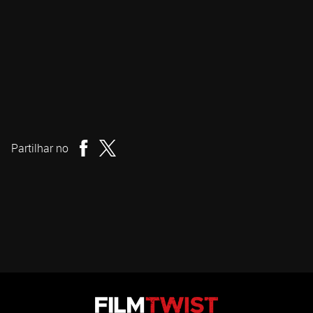
Tyler MacIntyre
Realizador
Partilhar no