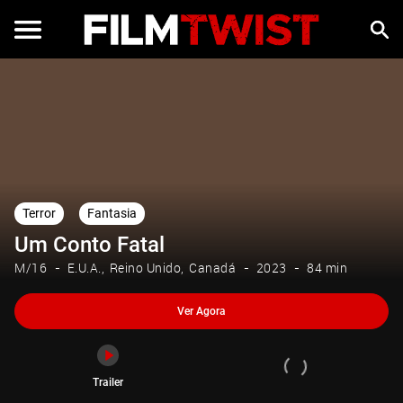
Ver Agora
Trailer
Terror
Fantasia
Um Conto Fatal
M/16
E.U.A.
Reino Unido
Canadá
2023
84 min
Ver Agora
Trailer