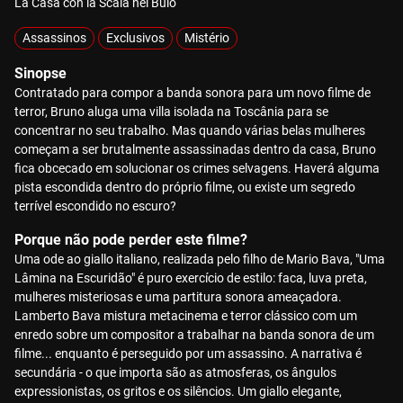
La Casa con la Scala nel Buio
Assassinos
Exclusivos
Mistério
Sinopse
Contratado para compor a banda sonora para um novo filme de
terror, Bruno aluga uma villa isolada na Toscânia para se
concentrar no seu trabalho. Mas quando várias belas mulheres
começam a ser brutalmente assassinadas dentro da casa, Bruno
fica obcecado em solucionar os crimes selvagens. Haverá alguma
pista escondida dentro do próprio filme, ou existe um segredo
terrível escondido no escuro?
Porque não pode perder este filme?
Uma ode ao giallo italiano, realizada pelo filho de Mario Bava, "Uma
Lâmina na Escuridão" é puro exercício de estilo: faca, luva preta,
mulheres misteriosas e uma partitura sonora ameaçadora.
Lamberto Bava mistura metacinema e terror clássico com um
enredo sobre um compositor a trabalhar na banda sonora de um
filme... enquanto é perseguido por um assassino. A narrativa é
secundária - o que importa são as atmosferas, os ângulos
expressionistas, os gritos e os silêncios. Um giallo elegante,