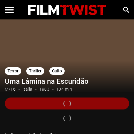
Terror
Thriller
Culto
Uma Lâmina na Escuridão
M/16
Itália
1983
104 min