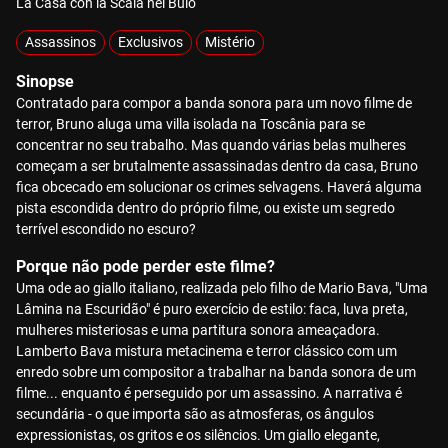
La Casa con la Scala nel Buio
Assassinos
Exclusivos
Mistério
Sinopse
Contratado para compor a banda sonora para um novo filme de
terror, Bruno aluga uma villa isolada na Toscânia para se
concentrar no seu trabalho. Mas quando várias belas mulheres
começam a ser brutalmente assassinadas dentro da casa, Bruno
fica obcecado em solucionar os crimes selvagens. Haverá alguma
pista escondida dentro do próprio filme, ou existe um segredo
terrível escondido no escuro?
Porque não pode perder este filme?
Uma ode ao giallo italiano, realizada pelo filho de Mario Bava, "Uma
Lâmina na Escuridão" é puro exercício de estilo: faca, luva preta,
mulheres misteriosas e uma partitura sonora ameaçadora.
Lamberto Bava mistura metacinema e terror clássico com um
enredo sobre um compositor a trabalhar na banda sonora de um
filme... enquanto é perseguido por um assassino. A narrativa é
secundária - o que importa são as atmosferas, os ângulos
expressionistas, os gritos e os silêncios. Um giallo elegante,