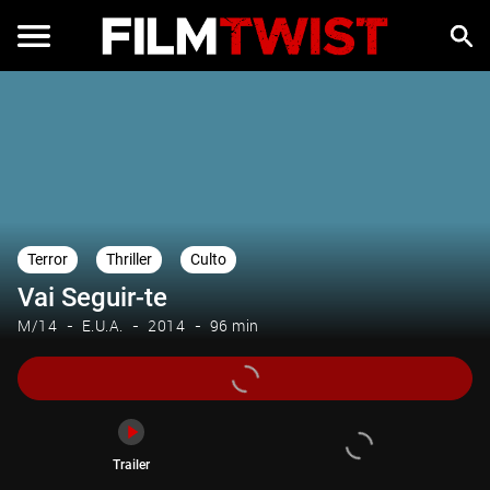
Trailer
Terror
Thriller
Culto
Vai Seguir-te
M/14
E.U.A.
2014
96 min
Trailer