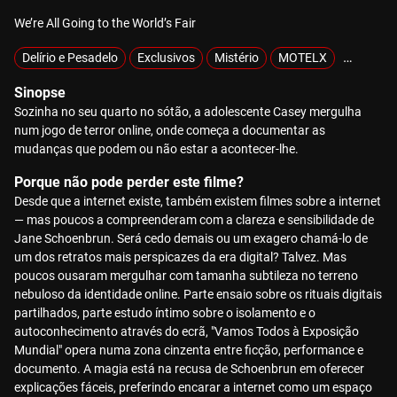
We’re All Going to the World’s Fair
Delírio e Pesadelo
Exclusivos
Mistério
MOTELX
Tecnológ
Sinopse
Sozinha no seu quarto no sótão, a adolescente Casey mergulha
num jogo de terror online, onde começa a documentar as
mudanças que podem ou não estar a acontecer-lhe.
Porque não pode perder este filme?
Desde que a internet existe, também existem filmes sobre a internet
— mas poucos a compreenderam com a clareza e sensibilidade de
Jane Schoenbrun. Será cedo demais ou um exagero chamá-lo de
um dos retratos mais perspicazes da era digital? Talvez. Mas
poucos ousaram mergulhar com tamanha subtileza no terreno
nebuloso da identidade online. Parte ensaio sobre os rituais digitais
partilhados, parte estudo íntimo sobre o isolamento e o
autoconhecimento através do ecrã, "Vamos Todos à Exposição
Mundial" opera numa zona cinzenta entre ficção, performance e
documento. A magia está na recusa de Schoenbrun em oferecer
explicações fáceis, preferindo encarar a internet como um espaço