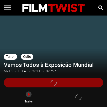
Trailer
Terror
Culto
Vamos Todos à Exposição Mundial
M/16
E.U.A.
2021
82 min
Trailer