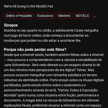
We’re All Going to the World’s Fair
Delírio e Pesadelo
Exclusivos
Mistério
MOTELX
Tecnológ
Sinopse
Sozinha no seu quarto no sótão, a adolescente Casey mergulha
num jogo de terror online, onde começa a documentar as
mudanças que podem ou não estar a acontecer-lhe.
Porque não pode perder este filme?
Desde que a internet existe, também existem filmes sobre a internet
— mas poucos a compreenderam com a clareza e sensibilidade de
Jane Schoenbrun. Será cedo demais ou um exagero chamá-lo de
um dos retratos mais perspicazes da era digital? Talvez. Mas
poucos ousaram mergulhar com tamanha subtileza no terreno
nebuloso da identidade online. Parte ensaio sobre os rituais digitais
partilhados, parte estudo íntimo sobre o isolamento e o
autoconhecimento através do ecrã, "Vamos Todos à Exposição
Mundial" opera numa zona cinzenta entre ficção, performance e
documento. A magia está na recusa de Schoenbrun em oferecer
explicações fáceis, preferindo encarar a internet como um espaço