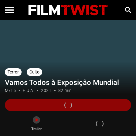
Trailer
Terror
Culto
Vamos Todos à Exposição Mundial
M/16
E.U.A.
2021
82 min
Trailer