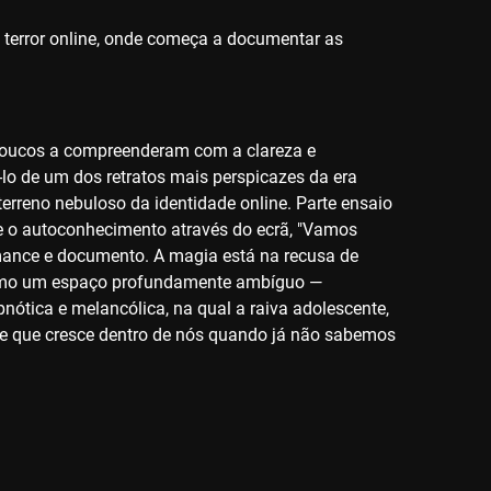
 terror online, onde começa a documentar as
 poucos a compreenderam com a clareza e
o de um dos retratos mais perspicazes da era
rreno nebuloso da identidade online. Parte ensaio
o e o autoconhecimento através do ecrã, "Vamos
mance e documento. A magia está na recusa de
t como um espaço profundamente ambíguo —
pnótica e melancólica, na qual a raiva adolescente,
ele que cresce dentro de nós quando já não sabemos