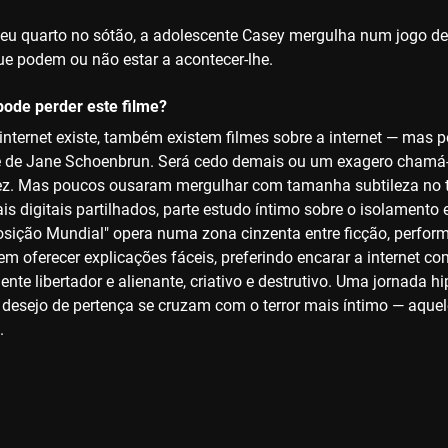
eu quarto no sótão, a adolescente Casey mergulha num jogo de
 podem ou não estar a acontecer-lhe.
ode perder este filme?
internet existe, também existem filmes sobre a internet — mas
e de Jane Schoenbrun. Será cedo demais ou um exagero chamá-l
vez. Mas poucos ousaram mergulhar com tamanha subtileza no te
uais digitais partilhados, parte estudo íntimo sobre o isolament
sição Mundial" opera numa zona cinzenta entre ficção, perfor
m oferecer explicações fáceis, preferindo encarar a interne
te libertador e alienante, criativo e destrutivo. Uma jornada hi
o desejo de pertença se cruzam com o terror mais íntimo — aqu
.