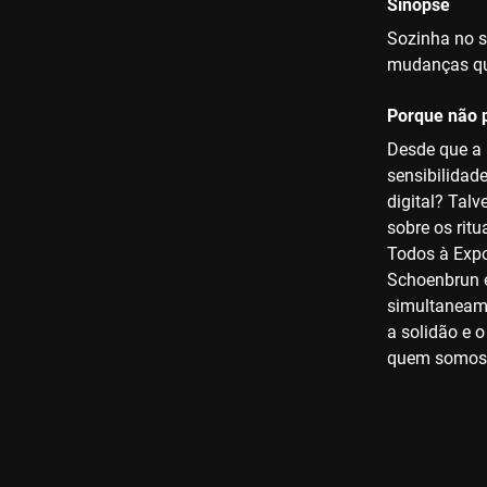
Sinopse
Sozinha no s
mudanças que
Porque não p
Desde que a 
sensibilidad
digital? Tal
sobre os rit
Todos à Expo
Schoenbrun e
simultaneamen
a solidão e 
quem somos