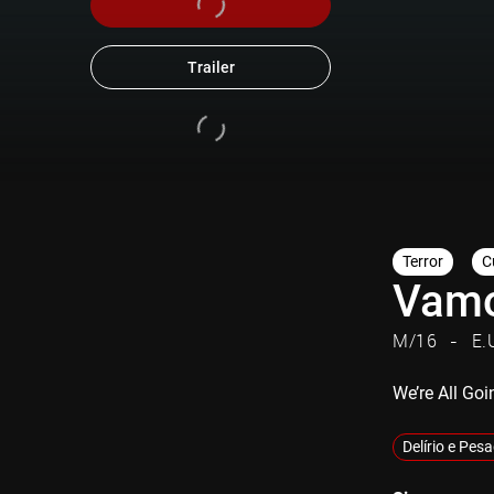
Trailer
Terror
C
Vamo
M/16
E.
We’re All Goi
Delírio e Pes