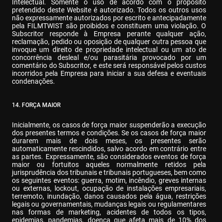
Intelectual. Somente o uso de acordo com o propósito 
pretendido deste Website é autorizado. Todos os outros usos 
não expressamente autorizados por escrito e antecipadamente 
pela FILMTWIST são proibidos e constituem uma violação. O 
Subscritor responde à Empresa perante qualquer ação, 
reclamação, pedido ou oposição de qualquer outra pessoa que 
invoque um direito de propriedade intelectual ou um ato de 
concorrência desleal e/ou parasitária provocado por um 
comentário do Subscritor, e este será responsável pelos custos 
incorridos pela Empresa para iniciar a sua defesa e eventuais 
condenações.
14. FORÇA MAIOR
Inicialmente, os casos de força maior suspenderão a execução 
dos presentes termos e condições. Se os casos de força maior 
durarem mais de dois meses, os presentes serão 
automaticamente rescindidos, salvo acordo em contrário entre 
as partes. Expressamente, são considerados eventos de força 
maior ou fortuitos aqueles normalmente retidos pela 
jurisprudência dos tribunais e tribunais portugueses, bem como 
os seguintes eventos: guerra, motim, incêndio, greves internas 
ou externas, lockout, ocupação de instalações empresariais, 
terremoto, inundação, danos causados pela água, restrições 
legais ou governamentais, mudanças legais ou regulamentares 
nas formas de marketing, acidentes de todos os tipos, 
epidemias, pandemias, doença que afeta mais de 10% dos 