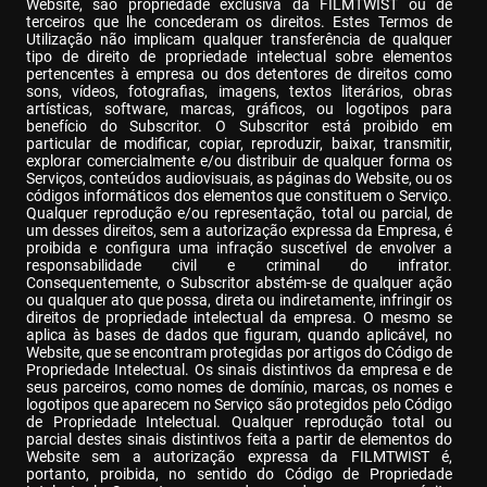
Website, são propriedade exclusiva da FILMTWIST ou de 
terceiros que lhe concederam os direitos. Estes Termos de 
Utilização não implicam qualquer transferência de qualquer 
tipo de direito de propriedade intelectual sobre elementos 
pertencentes à empresa ou dos detentores de direitos como 
sons, vídeos, fotografias, imagens, textos literários, obras 
artísticas, software, marcas, gráficos, ou logotipos para 
benefício do Subscritor. O Subscritor está proibido em 
particular de modificar, copiar, reproduzir, baixar, transmitir, 
explorar comercialmente e/ou distribuir de qualquer forma os 
Serviços, conteúdos audiovisuais, as páginas do Website, ou os 
códigos informáticos dos elementos que constituem o Serviço. 
Qualquer reprodução e/ou representação, total ou parcial, de 
um desses direitos, sem a autorização expressa da Empresa, é 
proibida e configura uma infração suscetível de envolver a 
responsabilidade civil e criminal do infrator. 
Consequentemente, o Subscritor abstém-se de qualquer ação 
ou qualquer ato que possa, direta ou indiretamente, infringir os 
direitos de propriedade intelectual da empresa. O mesmo se 
aplica às bases de dados que figuram, quando aplicável, no 
Website, que se encontram protegidas por artigos do Código de 
Propriedade Intelectual. Os sinais distintivos da empresa e de 
seus parceiros, como nomes de domínio, marcas, os nomes e 
logotipos que aparecem no Serviço são protegidos pelo Código 
de Propriedade Intelectual. Qualquer reprodução total ou 
parcial destes sinais distintivos feita a partir de elementos do 
Website sem a autorização expressa da FILMTWIST é, 
portanto, proibida, no sentido do Código de Propriedade 