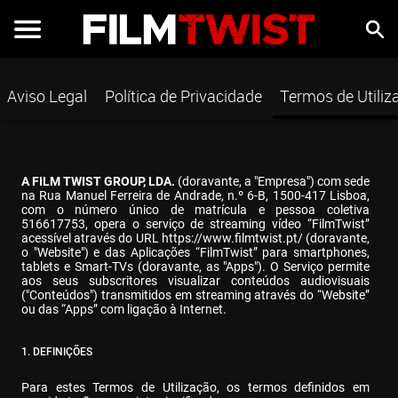
Aviso Legal
Política de Privacidade
Termos de Utiliz
A FILM TWIST GROUP, LDA.
 (doravante, a "Empresa") com sede 
na Rua Manuel Ferreira de Andrade, n.º 6-B, 1500-417 Lisboa, 
com o número único de matrícula e pessoa coletiva 
516617753, opera o serviço de streaming vídeo “FilmTwist” 
acessível através do URL 
https://www.filmtwist.pt/
 (doravante, 
o "Website") e das Aplicações “FilmTwist” para smartphones, 
tablets e Smart-TVs (doravante, as "Apps"). O Serviço permite 
aos seus subscritores visualizar conteúdos audiovisuais 
("Conteúdos") transmitidos em streaming através do “Website” 
ou das “Apps” com ligação à Internet.
1. DEFINIÇÕES
Para estes Termos de Utilização, os termos definidos em 