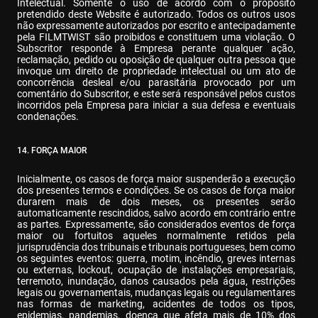
Intelectual. Somente o uso de acordo com o propósito 
pretendido deste Website é autorizado. Todos os outros usos 
não expressamente autorizados por escrito e antecipadamente 
pela FILMTWIST são proibidos e constituem uma violação. O 
Subscritor responde à Empresa perante qualquer ação, 
reclamação, pedido ou oposição de qualquer outra pessoa que 
invoque um direito de propriedade intelectual ou um ato de 
concorrência desleal e/ou parasitária provocado por um 
comentário do Subscritor, e este será responsável pelos custos 
incorridos pela Empresa para iniciar a sua defesa e eventuais 
condenações.
14. FORÇA MAIOR
Inicialmente, os casos de força maior suspenderão a execução 
dos presentes termos e condições. Se os casos de força maior 
durarem mais de dois meses, os presentes serão 
automaticamente rescindidos, salvo acordo em contrário entre 
as partes. Expressamente, são considerados eventos de força 
maior ou fortuitos aqueles normalmente retidos pela 
jurisprudência dos tribunais e tribunais portugueses, bem como 
os seguintes eventos: guerra, motim, incêndio, greves internas 
ou externas, lockout, ocupação de instalações empresariais, 
terremoto, inundação, danos causados pela água, restrições 
legais ou governamentais, mudanças legais ou regulamentares 
nas formas de marketing, acidentes de todos os tipos, 
epidemias, pandemias, doença que afeta mais de 10% dos 