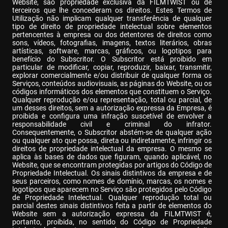
Website, são propriedade exclusiva da FILMTWIST ou de 
terceiros que lhe concederam os direitos. Estes Termos de 
Utilização não implicam qualquer transferência de qualquer 
tipo de direito de propriedade intelectual sobre elementos 
pertencentes à empresa ou dos detentores de direitos como 
sons, vídeos, fotografias, imagens, textos literários, obras 
artísticas, software, marcas, gráficos, ou logotipos para 
benefício do Subscritor. O Subscritor está proibido em 
particular de modificar, copiar, reproduzir, baixar, transmitir, 
explorar comercialmente e/ou distribuir de qualquer forma os 
Serviços, conteúdos audiovisuais, as páginas do Website, ou os 
códigos informáticos dos elementos que constituem o Serviço. 
Qualquer reprodução e/ou representação, total ou parcial, de 
um desses direitos, sem a autorização expressa da Empresa, é 
proibida e configura uma infração suscetível de envolver a 
responsabilidade civil e criminal do infrator. 
Consequentemente, o Subscritor abstém-se de qualquer ação 
ou qualquer ato que possa, direta ou indiretamente, infringir os 
direitos de propriedade intelectual da empresa. O mesmo se 
aplica às bases de dados que figuram, quando aplicável, no 
Website, que se encontram protegidas por artigos do Código de 
Propriedade Intelectual. Os sinais distintivos da empresa e de 
seus parceiros, como nomes de domínio, marcas, os nomes e 
logotipos que aparecem no Serviço são protegidos pelo Código 
de Propriedade Intelectual. Qualquer reprodução total ou 
parcial destes sinais distintivos feita a partir de elementos do 
Website sem a autorização expressa da FILMTWIST é, 
portanto, proibida, no sentido do Código de Propriedade 