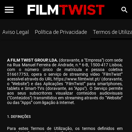
Aviso Legal
Política de Privacidade
Termos de Utiliz
A FILM TWIST GROUP, LDA.
 (doravante, a "Empresa") com sede 
na Rua Manuel Ferreira de Andrade, n.º 6-B, 1500-417 Lisboa, 
com o número único de matrícula e pessoa coletiva 
516617753, opera o serviço de streaming vídeo “FilmTwist” 
acessível através do URL 
https://www.filmtwist.pt/
 (doravante, 
o "Website") e das Aplicações “FilmTwist” para smartphones, 
tablets e Smart-TVs (doravante, as "Apps"). O Serviço permite 
aos seus subscritores visualizar conteúdos audiovisuais 
("Conteúdos") transmitidos em streaming através do “Website” 
ou das “Apps” com ligação à Internet.
1. DEFINIÇÕES
Para estes Termos de Utilização, os termos definidos em 