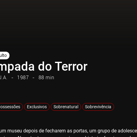
ulto
mpada do Terror
U.A.
1987
88 min
Possessões
Exclusivos
Sobrenatural
Sobrevivência
num museu depois de fecharem as portas, um grupo de adoles