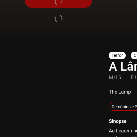
Terror
C
A Lâ
M/16
E.
The Lamp
Demónios e 
Sinopse
Ao ficarem 