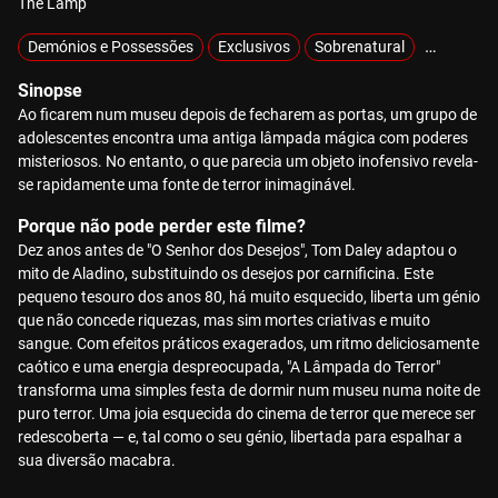
The Lamp
Demónios e Possessões
Exclusivos
Sobrenatural
Sobrevivê
Sinopse
Ao ficarem num museu depois de fecharem as portas, um grupo de
adolescentes encontra uma antiga lâmpada mágica com poderes
misteriosos. No entanto, o que parecia um objeto inofensivo revela-
se rapidamente uma fonte de terror inimaginável.
Porque não pode perder este filme?
Dez anos antes de "O Senhor dos Desejos", Tom Daley adaptou o
mito de Aladino, substituindo os desejos por carnificina. Este
pequeno tesouro dos anos 80, há muito esquecido, liberta um génio
que não concede riquezas, mas sim mortes criativas e muito
sangue. Com efeitos práticos exagerados, um ritmo deliciosamente
caótico e uma energia despreocupada, "A Lâmpada do Terror"
transforma uma simples festa de dormir num museu numa noite de
puro terror. Uma joia esquecida do cinema de terror que merece ser
redescoberta — e, tal como o seu génio, libertada para espalhar a
sua diversão macabra.