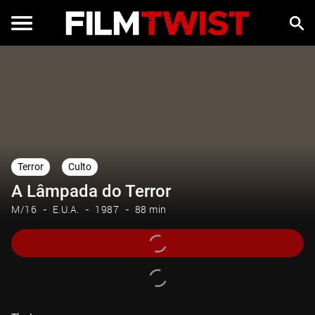
Terror
Culto
A Lâmpada do Terror
M/16
E.U.A.
1987
88 min