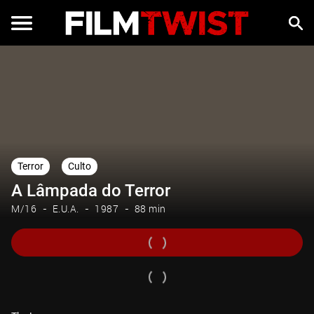
Terror
Culto
A Lâmpada do Terror
M/16
E.U.A.
1987
88 min