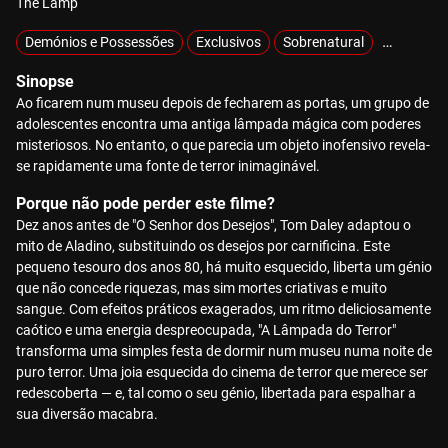
The Lamp
Demónios e Possessões
Exclusivos
Sobrenatural
Sobrevivê
Sinopse
Ao ficarem num museu depois de fecharem as portas, um grupo de
adolescentes encontra uma antiga lâmpada mágica com poderes
misteriosos. No entanto, o que parecia um objeto inofensivo revela-
se rapidamente uma fonte de terror inimaginável.
Porque não pode perder este filme?
Dez anos antes de "O Senhor dos Desejos", Tom Daley adaptou o
mito de Aladino, substituindo os desejos por carnificina. Este
pequeno tesouro dos anos 80, há muito esquecido, liberta um génio
que não concede riquezas, mas sim mortes criativas e muito
sangue. Com efeitos práticos exagerados, um ritmo deliciosamente
caótico e uma energia despreocupada, "A Lâmpada do Terror"
transforma uma simples festa de dormir num museu numa noite de
puro terror. Uma joia esquecida do cinema de terror que merece ser
redescoberta — e, tal como o seu génio, libertada para espalhar a
sua diversão macabra.