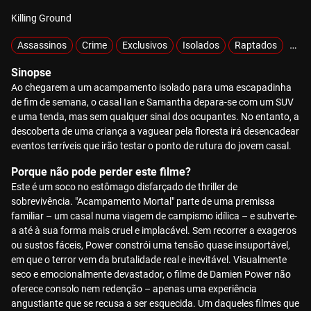
Killing Ground
Assassinos
Crime
Exclusivos
Isolados
Raptados
Sobr
Sinopse
Ao chegarem a um acampamento isolado para uma escapadinha
de fim de semana, o casal Ian e Samantha depara-se com um SUV
e uma tenda, mas sem qualquer sinal dos ocupantes. No entanto, a
descoberta de uma criança a vaguear pela floresta irá desencadear
eventos terríveis que irão testar o ponto de rutura do jovem casal.
Porque não pode perder este filme?
Este é um soco no estômago disfarçado de thriller de
sobrevivência. "Acampamento Mortal" parte de uma premissa
familiar – um casal numa viagem de campismo idílica – e subverte-
a até à sua forma mais cruel e implacável. Sem recorrer a exageros
ou sustos fáceis, Power constrói uma tensão quase insuportável,
em que o terror vem da brutalidade real e inevitável. Visualmente
seco e emocionalmente devastador, o filme de Damien Power não
oferece consolo nem redenção – apenas uma experiência
angustiante que se recusa a ser esquecida. Um daqueles filmes que