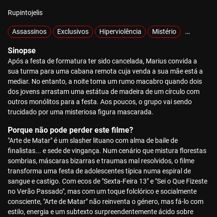
Rupintojelis
Assassinos
Exclusivos
Hiperviolência
Mistério
MOTELX
Sinopse
Após a festa de formatura ter sido cancelada, Marius convida a
sua turma para uma cabana remota cuja venda a sua mãe está a
mediar. No entanto, a noite toma um rumo macabro quando dois
dos jovens arrastam uma estátua de madeira de um círculo com
outros monólitos para a festa. Aos poucos, o grupo vai sendo
trucidado por uma misteriosa figura mascarada.
Porque não pode perder este filme?
"Arte de Matar" é um slasher lituano com alma de baile de
finalistas... e sede de vingança. Num cenário que mistura florestas
sombrias, máscaras bizarras e traumas mal resolvidos, o filme
transforma uma festa de adolescentes típica numa espiral de
sangue e castigo. Com ecos de "Sexta-Feira 13" e "Sei o Que Fizeste
no Verão Passado", mas com um toque folclórico e socialmente
consciente, "Arte de Matar" não reinventa o género, mas fá-lo com
estilo, energia e um subtexto surpreendentemente ácido sobre