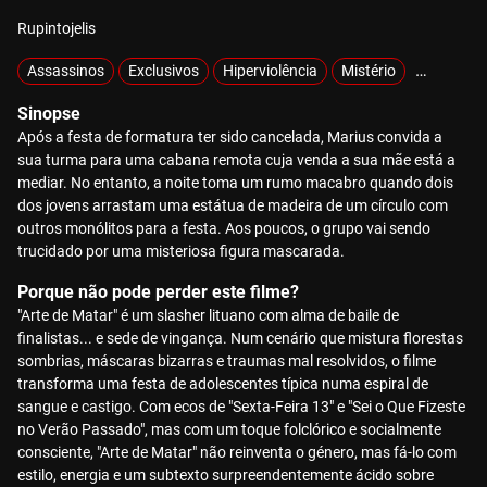
Rupintojelis
Assassinos
Exclusivos
Hiperviolência
Mistério
MOTELX
Sinopse
Após a festa de formatura ter sido cancelada, Marius convida a
sua turma para uma cabana remota cuja venda a sua mãe está a
mediar. No entanto, a noite toma um rumo macabro quando dois
dos jovens arrastam uma estátua de madeira de um círculo com
outros monólitos para a festa. Aos poucos, o grupo vai sendo
trucidado por uma misteriosa figura mascarada.
Porque não pode perder este filme?
"Arte de Matar" é um slasher lituano com alma de baile de
finalistas... e sede de vingança. Num cenário que mistura florestas
sombrias, máscaras bizarras e traumas mal resolvidos, o filme
transforma uma festa de adolescentes típica numa espiral de
sangue e castigo. Com ecos de "Sexta-Feira 13" e "Sei o Que Fizeste
no Verão Passado", mas com um toque folclórico e socialmente
consciente, "Arte de Matar" não reinventa o género, mas fá-lo com
estilo, energia e um subtexto surpreendentemente ácido sobre