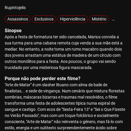
Rupintojelis
Assassinos
Exclusivos
Hiperviolência
Mistério
MOTELX
Sinopse
Após a festa de formatura ter sido cancelada, Marius convida a
sua turma para uma cabana remota cuja venda a sua mãe está a
mediar. No entanto, a noite toma um rumo macabro quando dois
dos jovens arrastam uma estátua de madeira de um círculo com
outros monólitos para a festa. Aos poucos, o grupo vai sendo
trucidado por uma misteriosa figura mascarada.
Porque não pode perder este filme?
"Arte de Matar" é um slasher lituano com alma de baile de
finalistas... e sede de vingança. Num cenário que mistura florestas
sombrias, máscaras bizarras e traumas mal resolvidos, o filme
transforma uma festa de adolescentes típica numa espiral de
sangue e castigo. Com ecos de "Sexta-Feira 13" e "Sei o Que Fizeste
no Verão Passado", mas com um toque folclórico e socialmente
consciente, "Arte de Matar" não reinventa o género, mas fá-lo com
estilo, energia e um subtexto surpreendentemente ácido sobre