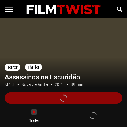
Trailer
Terror
Thriller
Assassinos na Escuridão
M/18
Nova Zelândia
2021
89 min
Trailer