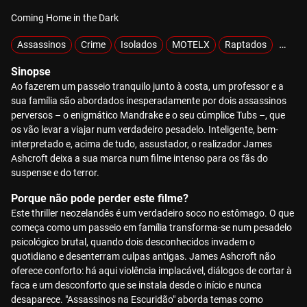
Coming Home in the Dark
Assassinos
Crime
Isolados
MOTELX
Raptados
Sobre
Sinopse
Ao fazerem um passeio tranquilo junto à costa, um professor e a
sua família são abordados inesperadamente por dois assassinos
perversos – o enigmático Mandrake e o seu cúmplice Tubs –, que
os vão levar a viajar num verdadeiro pesadelo. Inteligente, bem-
interpretado e, acima de tudo, assustador, o realizador James
Ashcroft deixa a sua marca num filme intenso para os fãs do
suspense e do terror.
Porque não pode perder este filme?
Este thriller neozelandês é um verdadeiro soco no estômago. O que
começa como um passeio em família transforma-se num pesadelo
psicológico brutal, quando dois desconhecidos invadem o
quotidiano e desenterram culpas antigas. James Ashcroft não
oferece conforto: há aqui violência implacável, diálogos de cortar à
faca e um desconforto que se instala desde o início e nunca
desaparece. "Assassinos na Escuridão" aborda temas como