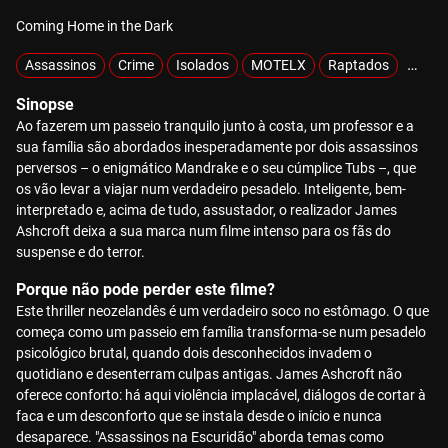
Coming Home in the Dark
Assassinos
Crime
Isolados
MOTELX
Raptados
Sobre
Sinopse
Ao fazerem um passeio tranquilo junto à costa, um professor e a
sua família são abordados inesperadamente por dois assassinos
perversos – o enigmático Mandrake e o seu cúmplice Tubs –, que
os vão levar a viajar num verdadeiro pesadelo. Inteligente, bem-
interpretado e, acima de tudo, assustador, o realizador James
Ashcroft deixa a sua marca num filme intenso para os fãs do
suspense e do terror.
Porque não pode perder este filme?
Este thriller neozelandês é um verdadeiro soco no estômago. O que
começa como um passeio em família transforma-se num pesadelo
psicológico brutal, quando dois desconhecidos invadem o
quotidiano e desenterram culpas antigas. James Ashcroft não
oferece conforto: há aqui violência implacável, diálogos de cortar à
faca e um desconforto que se instala desde o início e nunca
desaparece. "Assassinos na Escuridão" aborda temas como