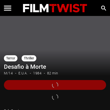
Terror
Thriller
Desafio à Morte
M/14
E.U.A.
1984
82 min