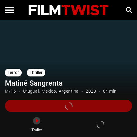
Trailer
Terror
Thriller
Matiné Sangrenta
M/16
Uruguai
México
Argentina
2020
84 min
Trailer