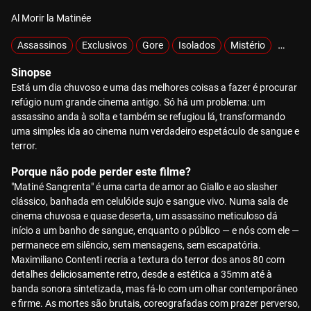
Al Morir la Matinée
Assassinos
Exclusivos
Gore
Isolados
Mistério
Sobrev
Sinopse
Está um dia chuvoso e uma das melhores coisas a fazer é procurar
refúgio num grande cinema antigo. Só há um problema: um
assassino anda à solta e também se refugiou lá, transformando
uma simples ida ao cinema num verdadeiro espetáculo de sangue e
terror.
Porque não pode perder este filme?
"Matiné Sangrenta" é uma carta de amor ao Giallo e ao slasher
clássico, banhada em celulóide sujo e sangue vivo. Numa sala de
cinema chuvosa e quase deserta, um assassino meticuloso dá
início a um banho de sangue, enquanto o público — e nós com ele —
permanece em silêncio, sem mensagens, sem escapatória.
Maximiliano Contenti recria a textura do terror dos anos 80 com
detalhes deliciosamente retro, desde a estética a 35mm até à
banda sonora sintetizada, mas fá-lo com um olhar contemporâneo
e firme. As mortes são brutais, coreografadas com prazer perverso,