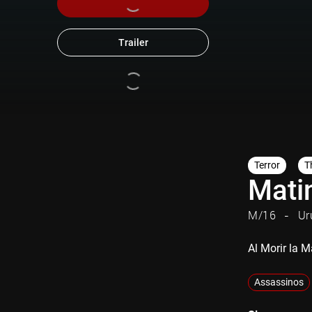
Trailer
Terror
Th
Mati
M/16
Ur
Al Morir la M
Assassinos