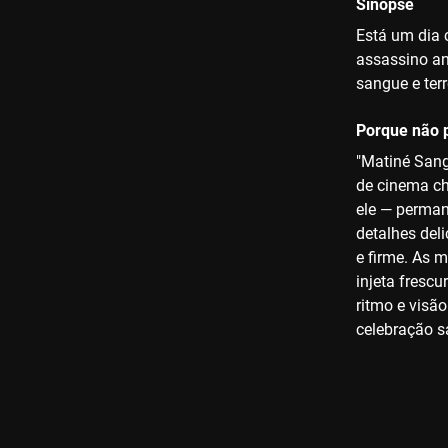
Sinopse
Está um dia 
assassino an
sangue e terr
Porque não p
"Matiné Sang
de cinema ch
ele — perman
detalhes del
e firme. As 
injeta fresc
ritmo e visã
celebração s