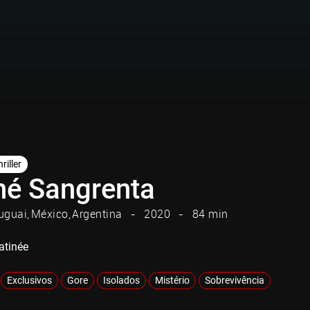
riller
né Sangrenta
uguai
México
Argentina
2020
84 min
atinée
Exclusivos
Gore
Isolados
Mistério
Sobrevivência