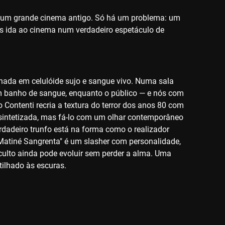
 num grande cinema antigo. Só há um problema: um
s ida ao cinema num verdadeiro espetáculo de
nhada em celulóide sujo e sangue vivo. Numa sala
m banho de sangue, enquanto o público — e nós com
Contenti recria a textura do terror dos anos 80 com
 sintetizada, mas fá-lo com um olhar contemporâneo
rdadeiro trunfo está na forma como o realizador
"Matiné Sangrenta" é um slasher com personalidade,
 culto ainda pode evoluir sem perder a alma. Uma
tilhado às escuras.