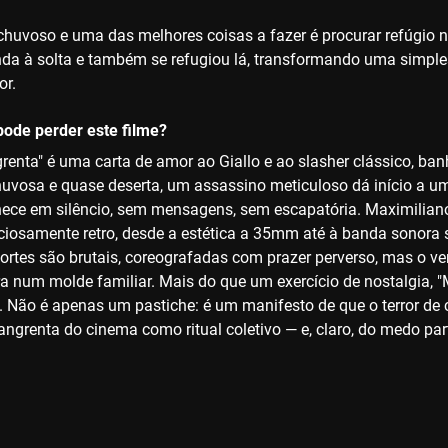
chuvoso e uma das melhores coisas a fazer é procurar refúgio
da à solta e também se refugiou lá, transformando uma simple
or.
ode perder este filme?
renta" é uma carta de amor ao Giallo e ao slasher clássico, ba
uvosa e quase deserta, um assassino meticuloso dá início a u
ece em silêncio, sem mensagens, sem escapatória. Maximiliano 
iciosamente retro, desde a estética a 35mm até à banda sonora
mortes são brutais, coreografadas com prazer perverso, mas o ve
ura num molde familiar. Mais do que um exercício de nostalgia, 
o. Não é apenas um pastiche: é um manifesto de que o terror de
angrenta do cinema como ritual coletivo — e, claro, do medo par