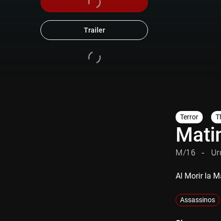
Trailer
Terror
Th
Mati
M/16
Ur
Al Morir la M
Assassinos