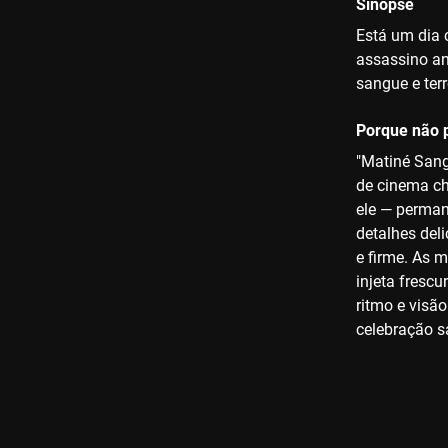
Sinopse
Está um dia 
assassino an
sangue e terr
Porque não p
"Matiné Sang
de cinema ch
ele — perman
detalhes del
e firme. As 
injeta fresc
ritmo e visã
celebração s