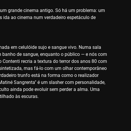
 num grande cinema antigo. Só há um problema: um
s ida ao cinema num verdadeiro espetáculo de
nhada em celulóide sujo e sangue vivo. Numa sala
m banho de sangue, enquanto o público — e nós com
Contenti recria a textura do terror dos anos 80 com
 sintetizada, mas fá-lo com um olhar contemporâneo
rdadeiro trunfo está na forma como o realizador
"Matiné Sangrenta" é um slasher com personalidade,
 culto ainda pode evoluir sem perder a alma. Uma
tilhado às escuras.