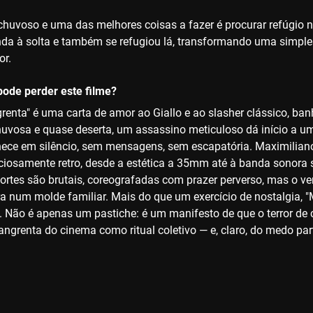
chuvoso e uma das melhores coisas a fazer é procurar refúgio
da à solta e também se refugiou lá, transformando uma simple
or.
ode perder este filme?
renta" é uma carta de amor ao Giallo e ao slasher clássico, ba
uvosa e quase deserta, um assassino meticuloso dá início a u
ece em silêncio, sem mensagens, sem escapatória. Maximiliano 
iciosamente retro, desde a estética a 35mm até à banda sonora
mortes são brutais, coreografadas com prazer perverso, mas o ve
ura num molde familiar. Mais do que um exercício de nostalgia, 
o. Não é apenas um pastiche: é um manifesto de que o terror de
angrenta do cinema como ritual coletivo — e, claro, do medo par