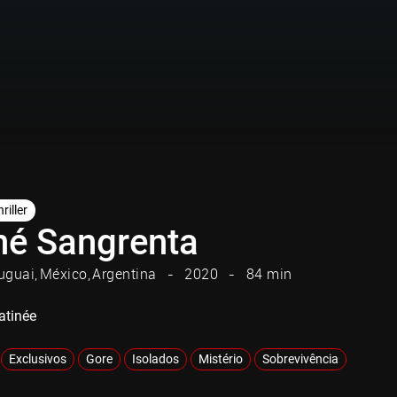
riller
né Sangrenta
uguai
México
Argentina
2020
84 min
atinée
Exclusivos
Gore
Isolados
Mistério
Sobrevivência