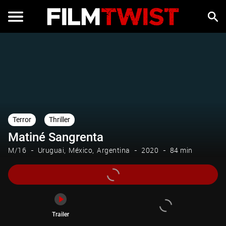
Trailer
Terror
Thriller
Matiné Sangrenta
M/16
Uruguai
México
Argentina
2020
84 min
Trailer