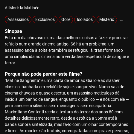
Al Morir la Matinée
Assassinos
Exclusivos
Gore
Isolados
Mistério
Sobrev
Sinopse
Está um dia chuvoso e uma das melhores coisas a fazer é procurar
refúgio num grande cinema antigo. Só há um problema: um
assassino anda à solta e também se refugiou lá, transformando
uma simples ida ao cinema num verdadeiro espetáculo de sangue e
terror.
Porque não pode perder este filme?
"Matiné Sangrenta" é uma carta de amor ao Giallo e ao slasher
clássico, banhada em celulóide sujo e sangue vivo. Numa sala de
cinema chuvosa e quase deserta, um assassino meticuloso dá
início a um banho de sangue, enquanto o público — e nós com ele —
permanece em silêncio, sem mensagens, sem escapatória.
Maximiliano Contenti recria a textura do terror dos anos 80 com
detalhes deliciosamente retro, desde a estética a 35mm até à
banda sonora sintetizada, mas fá-lo com um olhar contemporâneo
e firme. As mortes são brutais, coreografadas com prazer perverso,