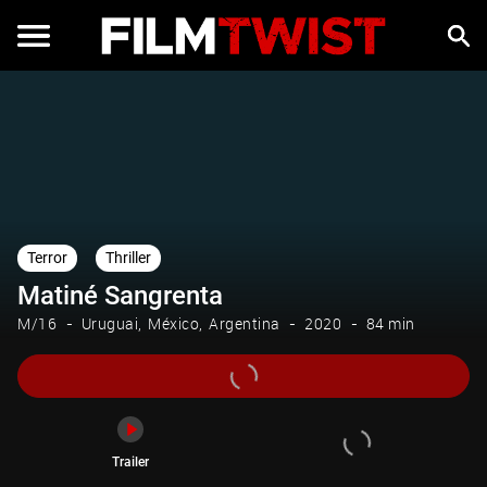
Trailer
Terror
Thriller
Matiné Sangrenta
M/16
Uruguai
México
Argentina
2020
84 min
Trailer