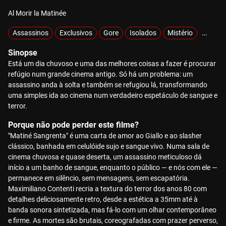
Al Morir la Matinée
Assassinos
Exclusivos
Gore
Isolados
Mistério
Sobrev
Sinopse
Está um dia chuvoso e uma das melhores coisas a fazer é procurar
refúgio num grande cinema antigo. Só há um problema: um
assassino anda à solta e também se refugiou lá, transformando
uma simples ida ao cinema num verdadeiro espetáculo de sangue e
terror.
Porque não pode perder este filme?
"Matiné Sangrenta" é uma carta de amor ao Giallo e ao slasher
clássico, banhada em celulóide sujo e sangue vivo. Numa sala de
cinema chuvosa e quase deserta, um assassino meticuloso dá
início a um banho de sangue, enquanto o público — e nós com ele —
permanece em silêncio, sem mensagens, sem escapatória.
Maximiliano Contenti recria a textura do terror dos anos 80 com
detalhes deliciosamente retro, desde a estética a 35mm até à
banda sonora sintetizada, mas fá-lo com um olhar contemporâneo
e firme. As mortes são brutais, coreografadas com prazer perverso,