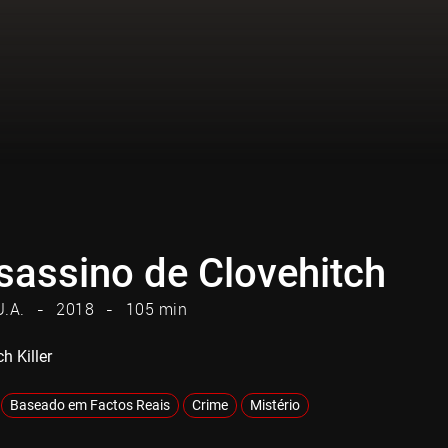
sassino de Clovehitch
U.A.
2018
105 min
h Killer
Baseado em Factos Reais
Crime
Mistério