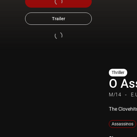
Trailer
Thriller
O As
M/14
E.
The Clovehitc
Assassinos