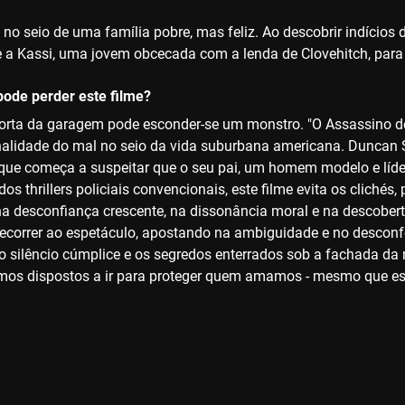
 no seio de uma família pobre, mas feliz. Ao descobrir indícios de
se a Kassi, uma jovem obcecada com a lenda de Clovehitch, para t
ode perder este filme?
porta da garagem pode esconder-se um monstro. "O Assassino de 
alidade do mal no seio da vida suburbana americana. Duncan S
que começa a suspeitar que o seu pai, um homem modelo e líder
dos thrillers policiais convencionais, este filme evita os cliché
na desconfiança crescente, na dissonância moral e na descoberta
ecorrer ao espetáculo, apostando na ambiguidade e no desconfo
 o silêncio cúmplice e os segredos enterrados sob a fachada da
mos dispostos a ir para proteger quem amamos - mesmo que es