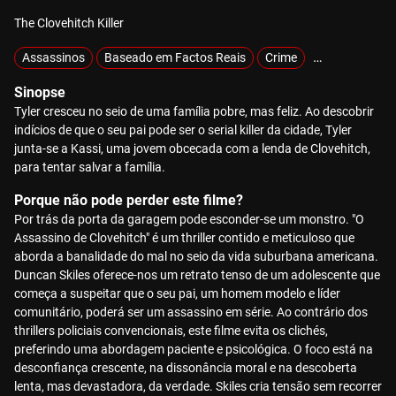
The Clovehitch Killer
Assassinos
Baseado em Factos Reais
Crime
Mistério
Sinopse
Tyler cresceu no seio de uma família pobre, mas feliz. Ao descobrir
indícios de que o seu pai pode ser o serial killer da cidade, Tyler
junta-se a Kassi, uma jovem obcecada com a lenda de Clovehitch,
para tentar salvar a família.
Porque não pode perder este filme?
Por trás da porta da garagem pode esconder-se um monstro. "O
Assassino de Clovehitch" é um thriller contido e meticuloso que
aborda a banalidade do mal no seio da vida suburbana americana.
Duncan Skiles oferece-nos um retrato tenso de um adolescente que
começa a suspeitar que o seu pai, um homem modelo e líder
comunitário, poderá ser um assassino em série. Ao contrário dos
thrillers policiais convencionais, este filme evita os clichés,
preferindo uma abordagem paciente e psicológica. O foco está na
desconfiança crescente, na dissonância moral e na descoberta
lenta, mas devastadora, da verdade. Skiles cria tensão sem recorrer