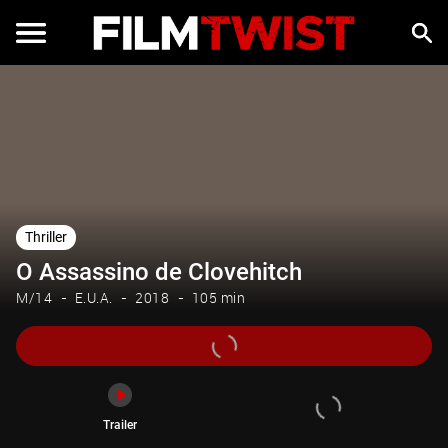
Trailer
Thriller
O Assassino de Clovehitch
M/14
E.U.A.
2018
105 min
Trailer