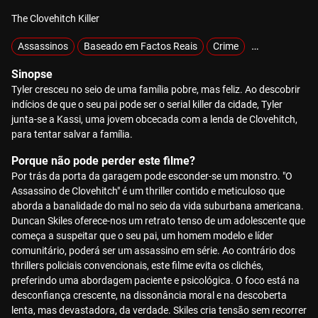
The Clovehitch Killer
Assassinos
Baseado em Factos Reais
Crime
Mistério
Sinopse
Tyler cresceu no seio de uma família pobre, mas feliz. Ao descobrir
indícios de que o seu pai pode ser o serial killer da cidade, Tyler
junta-se a Kassi, uma jovem obcecada com a lenda de Clovehitch,
para tentar salvar a família.
Porque não pode perder este filme?
Por trás da porta da garagem pode esconder-se um monstro. "O
Assassino de Clovehitch" é um thriller contido e meticuloso que
aborda a banalidade do mal no seio da vida suburbana americana.
Duncan Skiles oferece-nos um retrato tenso de um adolescente que
começa a suspeitar que o seu pai, um homem modelo e líder
comunitário, poderá ser um assassino em série. Ao contrário dos
thrillers policiais convencionais, este filme evita os clichés,
preferindo uma abordagem paciente e psicológica. O foco está na
desconfiança crescente, na dissonância moral e na descoberta
lenta, mas devastadora, da verdade. Skiles cria tensão sem recorrer