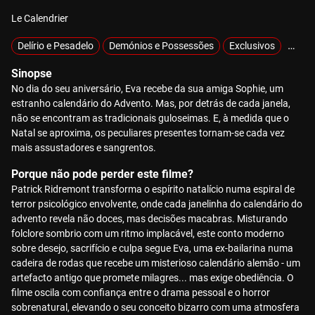
Le Calendrier
Delírio e Pesadelo
Demónios e Possessões
Exclusivos
Misté
Sinopse
No dia do seu aniversário, Eva recebe da sua amiga Sophie, um
estranho calendário do Advento. Mas, por detrás de cada janela,
não se encontram as tradicionais guloseimas. E, à medida que o
Natal se aproxima, os peculiares presentes tornam-se cada vez
mais assustadores e sangrentos.
Porque não pode perder este filme?
Patrick Ridremont transforma o espírito natalício numa espiral de
terror psicológico envolvente, onde cada janelinha do calendário do
advento revela não doces, mas decisões macabras. Misturando
folclore sombrio com um ritmo implacável, este conto moderno
sobre desejo, sacrifício e culpa segue Eva, uma ex-bailarina numa
cadeira de rodas que recebe um misterioso calendário alemão - um
artefacto antigo que promete milagres... mas exige obediência. O
filme oscila com confiança entre o drama pessoal e o horror
sobrenatural, elevando o seu conceito bizarro com uma atmosfera