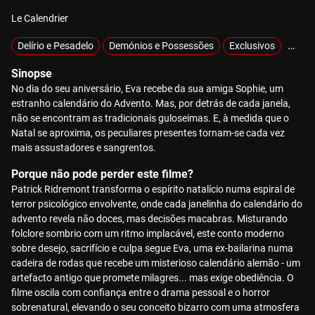
Le Calendrier
Delírio e Pesadelo
Demónios e Possessões
Exclusivos
Misté
Sinopse
No dia do seu aniversário, Eva recebe da sua amiga Sophie, um
estranho calendário do Advento. Mas, por detrás de cada janela,
não se encontram as tradicionais guloseimas. E, à medida que o
Natal se aproxima, os peculiares presentes tornam-se cada vez
mais assustadores e sangrentos.
Porque não pode perder este filme?
Patrick Ridremont transforma o espírito natalício numa espiral de
terror psicológico envolvente, onde cada janelinha do calendário do
advento revela não doces, mas decisões macabras. Misturando
folclore sombrio com um ritmo implacável, este conto moderno
sobre desejo, sacrifício e culpa segue Eva, uma ex-bailarina numa
cadeira de rodas que recebe um misterioso calendário alemão - um
artefacto antigo que promete milagres... mas exige obediência. O
filme oscila com confiança entre o drama pessoal e o horror
sobrenatural, elevando o seu conceito bizarro com uma atmosfera