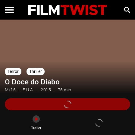
Trailer
Terror
Thriller
O Doce do Diabo
M/16
E.U.A.
2015
76 min
Trailer