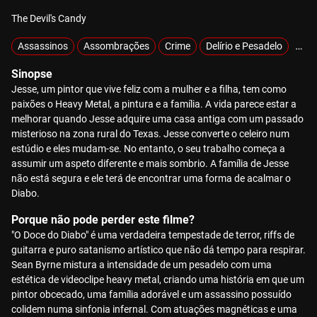
The Devil's Candy
Assassinos
Assombrações
Crime
Delírio e Pesadelo
Excl
Sinopse
Jesse, um pintor que vive feliz com a mulher e a filha, tem como
paixões o Heavy Metal, a pintura e a família. A vida parece estar a
melhorar quando Jesse adquire uma casa antiga com um passado
misterioso na zona rural do Texas. Jesse converte o celeiro num
estúdio e eles mudam-se. No entanto, o seu trabalho começa a
assumir um aspeto diferente e mais sombrio. A família de Jesse
não está segura e ele terá de encontrar uma forma de acalmar o
Diabo.
Porque não pode perder este filme?
"O Doce do Diabo" é uma verdadeira tempestade de terror, riffs de
guitarra e puro satanismo artístico que não dá tempo para respirar.
Sean Byrne mistura a intensidade de um pesadelo com uma
estética de videoclipe heavy metal, criando uma história em que um
pintor obcecado, uma família adorável e um assassino possuído
colidem numa sinfonia infernal. Com atuações magnéticas e uma