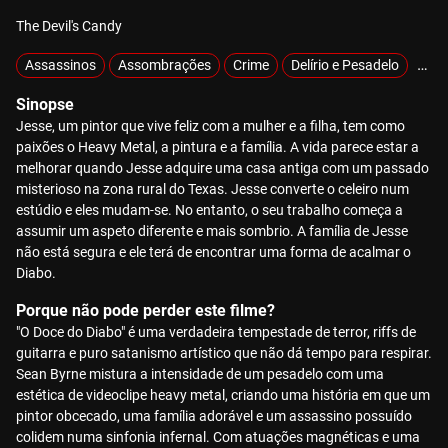
The Devil's Candy
Assassinos
Assombrações
Crime
Delírio e Pesadelo
Excl
Sinopse
Jesse, um pintor que vive feliz com a mulher e a filha, tem como
paixões o Heavy Metal, a pintura e a família. A vida parece estar a
melhorar quando Jesse adquire uma casa antiga com um passado
misterioso na zona rural do Texas. Jesse converte o celeiro num
estúdio e eles mudam-se. No entanto, o seu trabalho começa a
assumir um aspeto diferente e mais sombrio. A família de Jesse
não está segura e ele terá de encontrar uma forma de acalmar o
Diabo.
Porque não pode perder este filme?
"O Doce do Diabo" é uma verdadeira tempestade de terror, riffs de
guitarra e puro satanismo artístico que não dá tempo para respirar.
Sean Byrne mistura a intensidade de um pesadelo com uma
estética de videoclipe heavy metal, criando uma história em que um
pintor obcecado, uma família adorável e um assassino possuído
colidem numa sinfonia infernal. Com atuações magnéticas e uma