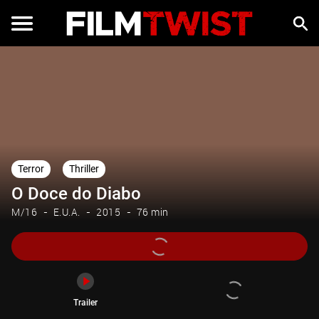
Trailer
Terror
Thriller
O Doce do Diabo
M/16
E.U.A.
2015
76 min
Trailer