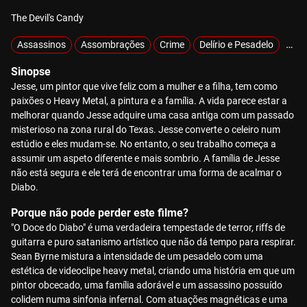
The Devil's Candy
Assassinos
Assombrações
Crime
Delírio e Pesadelo
Excl
Sinopse
Jesse, um pintor que vive feliz com a mulher e a filha, tem como
paixões o Heavy Metal, a pintura e a família. A vida parece estar a
melhorar quando Jesse adquire uma casa antiga com um passado
misterioso na zona rural do Texas. Jesse converte o celeiro num
estúdio e eles mudam-se. No entanto, o seu trabalho começa a
assumir um aspeto diferente e mais sombrio. A família de Jesse
não está segura e ele terá de encontrar uma forma de acalmar o
Diabo.
Porque não pode perder este filme?
"O Doce do Diabo" é uma verdadeira tempestade de terror, riffs de
guitarra e puro satanismo artístico que não dá tempo para respirar.
Sean Byrne mistura a intensidade de um pesadelo com uma
estética de videoclipe heavy metal, criando uma história em que um
pintor obcecado, uma família adorável e um assassino possuído
colidem numa sinfonia infernal. Com atuações magnéticas e uma