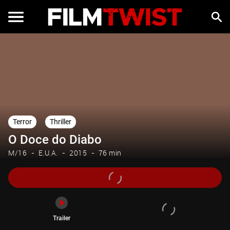
Trailer
Terror
Thriller
O Doce do Diabo
M/16
E.U.A.
2015
76 min
Trailer