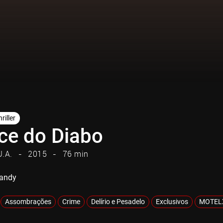
riller
ce do Diabo
U.A.
2015
76 min
Candy
Assombrações
Crime
Delírio e Pesadelo
Exclusivos
MOTEL