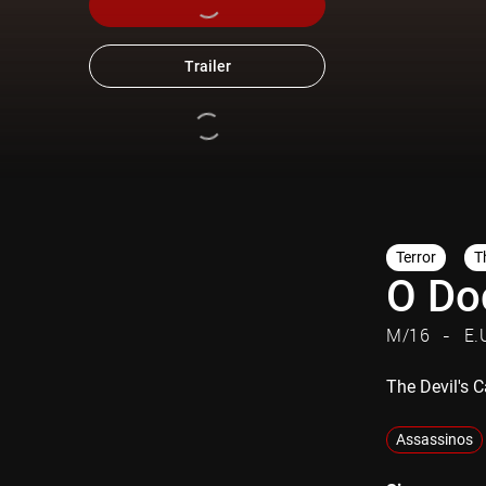
Trailer
Terror
Th
O Do
M/16
E.
The Devil's 
Assassinos