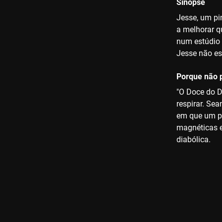
Sinopse
Jesse, um pin
a melhorar q
num estúdio 
Jesse não es
Porque não p
"O Doce do D
respirar. Se
em que um pi
magnéticas e
diabólica.