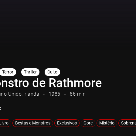
Terror
Thriller
Culto
nstro de Rathmore
ino Unido
Irlanda
1986
86 min
x
Livro
Bestas e Monstros
Exclusivos
Gore
Mistério
Sobrena