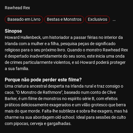
Rawhead Rex
Baseado em Livro
Bestas e Monstros
Exclusivos
Gore
Mi
Sinopse
Howard Hallenbeck, um historiador a passar férias no interior da
Irlanda com a mulher e a filha, pesquisa peças de significado
religioso para o seu próximo livro. Quando o monstro Rawhead Rex
é despertado inadvertidamente do seu sono, este inicia uma onda
de crimes particularmente violentos, e só Howard poderá proteger
a sua família.
Porque não pode perder este filme?
Uma criatura ancestral desperta na Irlanda rural e traz consigo o
caos. "O Monstro de Rathmore", baseado num conto de Clive
Barker, é um filme de monstros no espírito série B, com efeitos
práticos deliciosamente exagerados e um vilão grotesco que berra
mais do que morde. Falta-lhe subtileza e sobra-lhe exagero, mas há
charme na sua abordagem old-school. Ideal para sessões de culto
com pipocas, cerveja e gargalhadas.