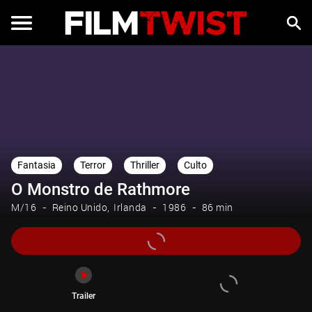
Trailer
Fantasia
Terror
Thriller
Culto
O Monstro de Rathmore
M/16
Reino Unido
Irlanda
1986
86 min
Trailer