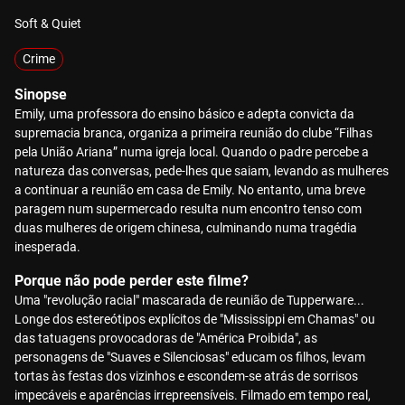
Soft & Quiet
Crime
Sinopse
Emily, uma professora do ensino básico e adepta convicta da
supremacia branca, organiza a primeira reunião do clube “Filhas
pela União Ariana” numa igreja local. Quando o padre percebe a
natureza das conversas, pede-lhes que saiam, levando as mulheres
a continuar a reunião em casa de Emily. No entanto, uma breve
paragem num supermercado resulta num encontro tenso com
duas mulheres de origem chinesa, culminando numa tragédia
inesperada.
Porque não pode perder este filme?
Uma "revolução racial" mascarada de reunião de Tupperware...
Longe dos estereótipos explícitos de "Mississippi em Chamas" ou
das tatuagens provocadoras de "América Proibida", as
personagens de "Suaves e Silenciosas" educam os filhos, levam
tortas às festas dos vizinhos e escondem-se atrás de sorrisos
impecáveis e aparências irrepreensíveis. Filmado em tempo real,