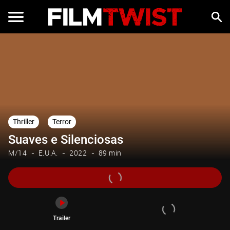
Trailer
Thriller
Terror
Suaves e Silenciosas
M/14
E.U.A.
2022
89 min
Trailer