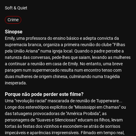
Soft & Quiet
Crime
Sinopse
Emily, uma professora do ensino básico e adepta convicta da
supremacia branca, organiza a primeira reunião do clube “Filhas
pela União Ariana” numa igreja local. Quando o padre percebe a
natureza das conversas, pede-lhes que saiam, levando as mulheres
a continuar a reunião em casa de Emily. No entanto, uma breve
paragem num supermercado resulta num encontro tenso com
duas mulheres de origem chinesa, culminando numa tragédia
inesperada.
Porque não pode perder este filme?
Uma "revolução racial" mascarada de reunião de Tupperware...
Longe dos estereótipos explícitos de "Mississippi em Chamas" ou
das tatuagens provocadoras de "América Proibida", as
personagens de "Suaves e Silenciosas" educam os filhos, levam
tortas às festas dos vizinhos e escondem-se atrás de sorrisos
impecáveis e aparências irrepreensíveis. Filmado em tempo real,