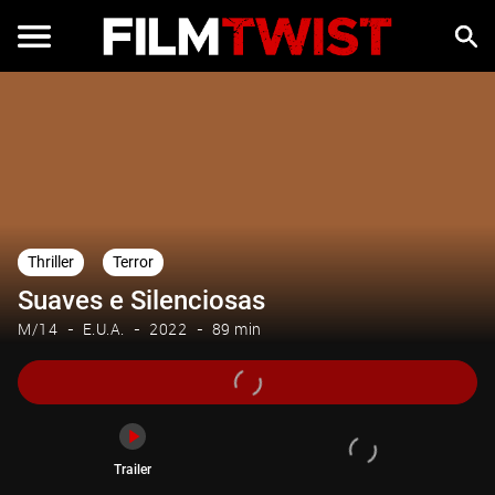
Trailer
Thriller
Terror
Suaves e Silenciosas
M/14
E.U.A.
2022
89 min
Trailer