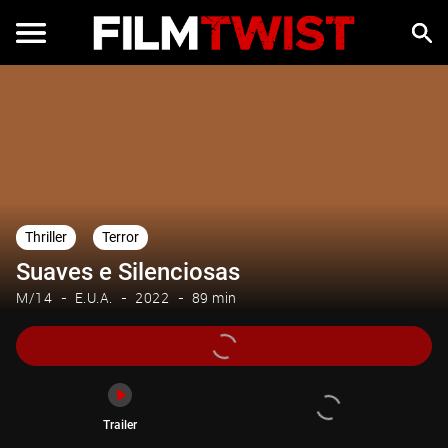
Trailer
Thriller
Terror
Suaves e Silenciosas
M/14
E.U.A.
2022
89 min
Trailer