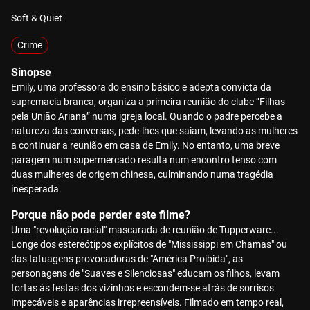
Soft & Quiet
Crime
Sinopse
Emily, uma professora do ensino básico e adepta convicta da
supremacia branca, organiza a primeira reunião do clube “Filhas
pela União Ariana” numa igreja local. Quando o padre percebe a
natureza das conversas, pede-lhes que saiam, levando as mulheres
a continuar a reunião em casa de Emily. No entanto, uma breve
paragem num supermercado resulta num encontro tenso com
duas mulheres de origem chinesa, culminando numa tragédia
inesperada.
Porque não pode perder este filme?
Uma "revolução racial" mascarada de reunião de Tupperware...
Longe dos estereótipos explícitos de "Mississippi em Chamas" ou
das tatuagens provocadoras de "América Proibida", as
personagens de "Suaves e Silenciosas" educam os filhos, levam
tortas às festas dos vizinhos e escondem-se atrás de sorrisos
impecáveis e aparências irrepreensíveis. Filmado em tempo real,