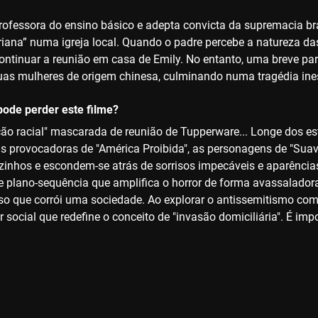
rofessora do ensino básico e adepta convicta da supremacia bra
riana” numa igreja local. Quando o padre percebe a natureza da
ontinuar a reunião em casa de Emily. No entanto, uma breve 
as mulheres de origem chinesa, culminando numa tragédia ine
ode perder este filme?
ão racial" mascarada de reunião de Tupperware... Longe dos es
s provocadoras de "América Proibida", as personagens de "Suave
izinhos e escondem-se atrás de sorrisos impecáveis e aparência
 plano-sequência que amplifica o horror de forma avassaladora,
oso que corrói uma sociedade. Ao explorar o antissemitismo com
or social que redefine o conceito de "invasão domiciliária". É i