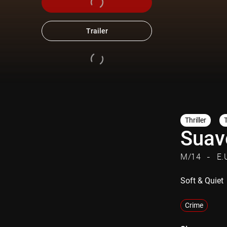
Trailer
Thriller
Suav
M/14
E.
Soft & Quiet
Crime