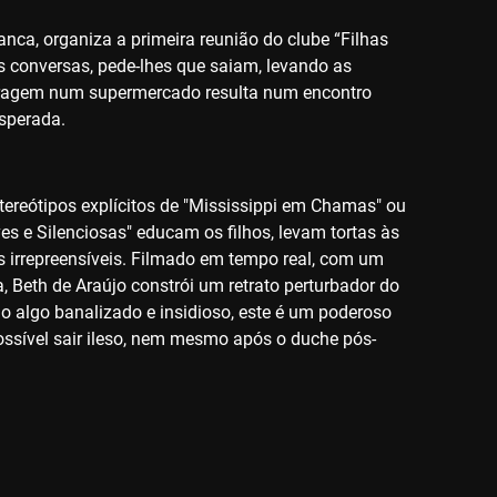
nca, organiza a primeira reunião do clube “Filhas
s conversas, pede-lhes que saiam, levando as
paragem num supermercado resulta num encontro
sperada.
tereótipos explícitos de "Mississippi em Chamas" ou
s e Silenciosas" educam os filhos, levam tortas às
s irrepreensíveis. Filmado em tempo real, com um
 Beth de Araújo constrói um retrato perturbador do
o algo banalizado e insidioso, este é um poderoso
mpossível sair ileso, nem mesmo após o duche pós-