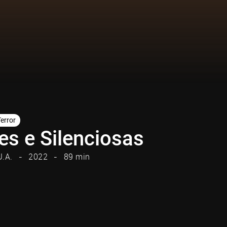
Terror
es e Silenciosas
U.A.
2022
89 min