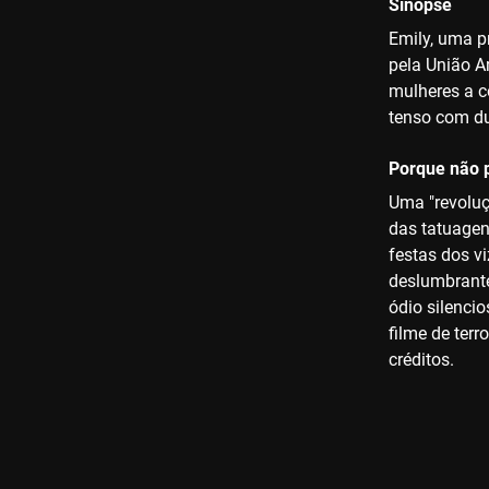
Sinopse
Emily, uma p
pela União A
mulheres a c
tenso com du
Porque não p
Uma "revoluç
das tatuagen
festas dos v
deslumbrante
ódio silenci
filme de terr
créditos.