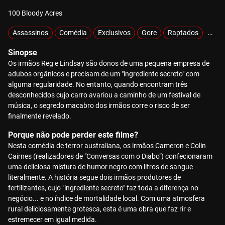
100 Bloody Acres
Assassinos
Comédia
Exclusivos
Gore
Raptados
Sobr
Sinopse
Os irmãos Reg e Lindsay são donos de uma pequena empresa de
adubos orgânicos e precisam de um "ingrediente secreto" com
alguma regularidade. No entanto, quando encontram três
desconhecidos cujo carro avariou a caminho de um festival de
música, o segredo macabro dos irmãos corre o risco de ser
finalmente revelado.
Porque não pode perder este filme?
Nesta comédia de terror australiana, os irmãos Cameron e Colin
Cairnes (realizadores de "Conversas com o Diabo") confecionaram
uma deliciosa mistura de humor negro com litros de sangue –
literalmente. A história segue dois irmãos produtores de
fertilizantes, cujo "ingrediente secreto" faz toda a diferença no
negócio... e no índice de mortalidade local. Com uma atmosfera
rural deliciosamente grotesca, esta é uma obra que faz rir e
estremecer em igual medida.