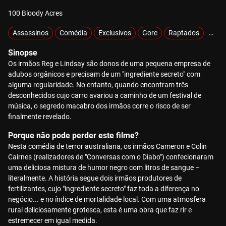
100 Bloody Acres
Assassinos
Comédia
Exclusivos
Gore
Raptados
Sobr
Sinopse
Os irmãos Reg e Lindsay são donos de uma pequena empresa de
adubos orgânicos e precisam de um "ingrediente secreto" com
alguma regularidade. No entanto, quando encontram três
desconhecidos cujo carro avariou a caminho de um festival de
música, o segredo macabro dos irmãos corre o risco de ser
finalmente revelado.
Porque não pode perder este filme?
Nesta comédia de terror australiana, os irmãos Cameron e Colin
Cairnes (realizadores de "Conversas com o Diabo") confecionaram
uma deliciosa mistura de humor negro com litros de sangue –
literalmente. A história segue dois irmãos produtores de
fertilizantes, cujo "ingrediente secreto" faz toda a diferença no
negócio... e no índice de mortalidade local. Com uma atmosfera
rural deliciosamente grotesca, esta é uma obra que faz rir e
estremecer em igual medida.