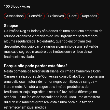
100 Bloody Acres
Assassinos
Comédia
Exclusivos
Gore
Raptados
Sobr
Sinopse
Os irmãos Reg e Lindsay são donos de uma pequena empresa de
adubos orgânicos e precisam de um "ingrediente secreto" com
alguma regularidade. No entanto, quando encontram três
desconhecidos cujo carro avariou a caminho de um festival de
música, o segredo macabro dos irmãos corre o risco de ser
finalmente revelado.
Porque não pode perder este filme?
Nesta comédia de terror australiana, os irmãos Cameron e Colin
Cairnes (realizadores de "Conversas com o Diabo") confecionaram
uma deliciosa mistura de humor negro com litros de sangue –
literalmente. A história segue dois irmãos produtores de
fertilizantes, cujo "ingrediente secreto" faz toda a diferença no
negócio... e no índice de mortalidade local. Com uma atmosfera
rural deliciosamente grotesca, esta é uma obra que faz rir e
estremecer em igual medida.